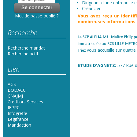
Dirigeant d'une entreprise en
Créancier
Vous avez reçu un
identi
Mot de passe oublié ?
nombreuses informations s
Recherche
La SCP ALPHA MJ
- Maître Phili
immatriculée au RCS LILLE METRO
Recherche mandat
vous accueille sur quatre 
Triez
Recherche actif
ETUDE D'AGNETZ:
577 Rue d
Lien
AGS
BODACC
CNAJMJ
Creditors Services
IFPPC
Infogreffe
Legifrance
Mandaction