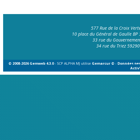
577 Rue de la Croix Ver
10 place du Général de Gaulle B
33 rue du Gouvernemen
34 rue du Triez 592
© 2008-2026 Gemweb 4.3.0
- SCP ALPHA MJ utilise
Gemarcur ©
-
Données per
Acti