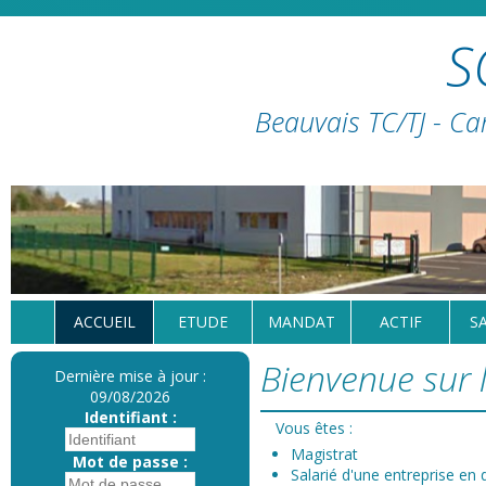
S
Beauvais TC/TJ - Ca
ACCUEIL
ETUDE
MANDAT
ACTIF
S
Bienvenue sur l
Dernière mise à jour :
09/08/2026
Identifiant :
Vous êtes :
Magistrat
Mot de passe :
Salarié d'une entreprise en d