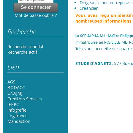
Dirigeant d'une entreprise en
Créancier
Vous avez reçu un
identi
Mot de passe oublié ?
nombreuses informations s
Recherche
La SCP ALPHA MJ
- Maître Phili
immatriculée au RCS LILLE METRO
Recherche mandat
vous accueille sur quatre 
Triez
Recherche actif
ETUDE D'AGNETZ:
577 Rue d
Lien
AGS
BODACC
CNAJMJ
Creditors Services
IFPPC
Infogreffe
Legifrance
Mandaction