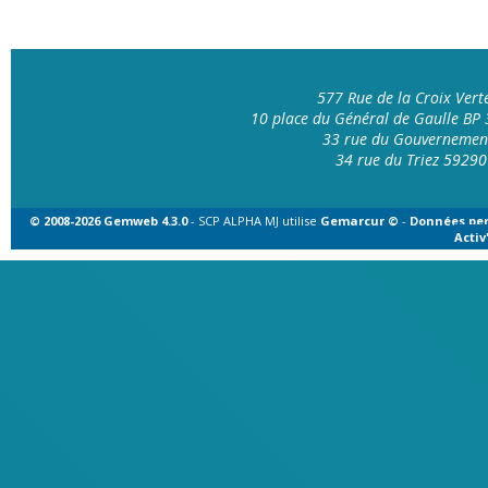
577 Rue de la Croix Ver
10 place du Général de Gaulle B
33 rue du Gouvernemen
34 rue du Triez 592
© 2008-2026 Gemweb 4.3.0
- SCP ALPHA MJ utilise
Gemarcur ©
-
Données per
Acti