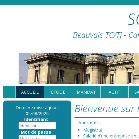
S
Beauvais TC/TJ - Ca
ACCUEIL
ETUDE
MANDAT
ACTIF
S
Bienvenue sur l
Dernière mise à jour :
05/08/2026
Identifiant :
Vous êtes :
Magistrat
Mot de passe :
Salarié d'une entreprise en d