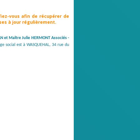
fiez-vous afin de récupérer de
es à jour régulièrement.
N et Maître Julie HERMONT Associés -
ège social est à WASQUEHAL, 34 rue du