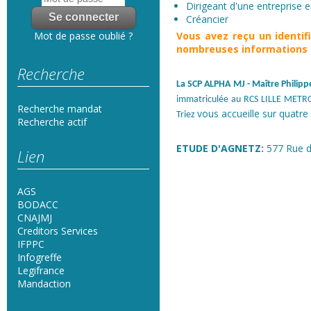
Dirigeant d'une entreprise en
Créancier
Vous avez reçu un
identi
Mot de passe oublié ?
nombreuses informations s
Recherche
La SCP ALPHA MJ
- Maître Phili
immatriculée au RCS LILLE METRO
Recherche mandat
vous accueille sur quatre 
Triez
Recherche actif
ETUDE D'AGNETZ:
577 Rue d
Lien
AGS
BODACC
CNAJMJ
Creditors Services
IFPPC
Infogreffe
Legifrance
Mandaction