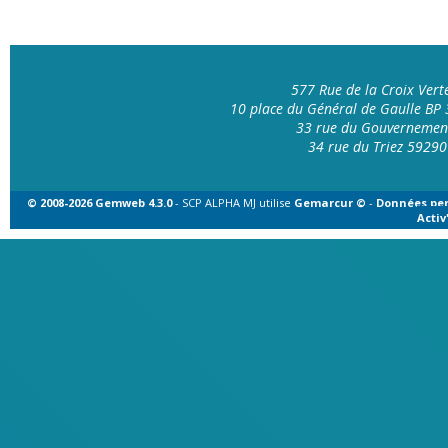
577 Rue de la Croix Ver
10 place du Général de Gaulle B
33 rue du Gouvernemen
34 rue du Triez 592
© 2008-2026 Gemweb 4.3.0
- SCP ALPHA MJ utilise
Gemarcur ©
-
Données per
Acti