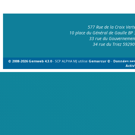
577 Rue de la Croix Ver
10 place du Général de Gaulle B
33 rue du Gouvernemen
34 rue du Triez 592
© 2008-2026 Gemweb 4.3.0
- SCP ALPHA MJ utilise
Gemarcur ©
-
Données per
Acti