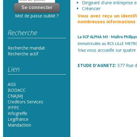
Dirigeant d'une entreprise en
Créancier
Vous avez reçu un
identi
Mot de passe oublié ?
nombreuses informations s
Recherche
La SCP ALPHA MJ
- Maître Phili
immatriculée au RCS LILLE METRO
Recherche mandat
vous accueille sur quatre 
Triez
Recherche actif
ETUDE D'AGNETZ:
577 Rue d
Lien
AGS
BODACC
CNAJMJ
Creditors Services
IFPPC
Infogreffe
Legifrance
Mandaction