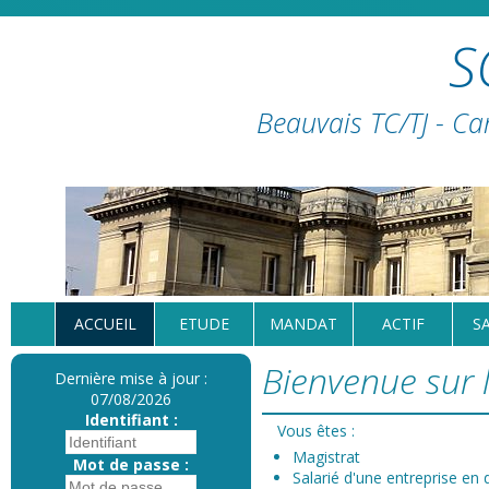
S
Beauvais TC/TJ - Ca
ACCUEIL
ETUDE
MANDAT
ACTIF
S
Bienvenue sur l
Dernière mise à jour :
07/08/2026
Identifiant :
Vous êtes :
Magistrat
Mot de passe :
Salarié d'une entreprise en d