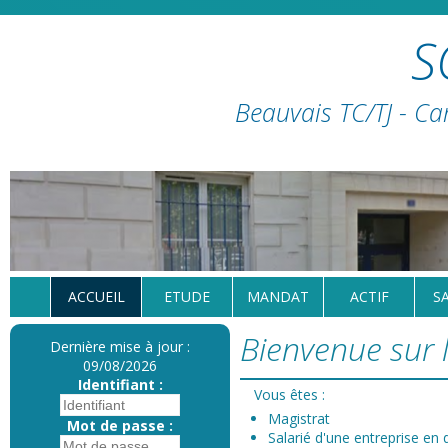
S
Beauvais TC/TJ - Ca
ACCUEIL
ETUDE
MANDAT
ACTIF
S
Bienvenue sur l
Dernière mise à jour :
09/08/2026
Identifiant :
Vous êtes :
Magistrat
Mot de passe :
Salarié d'une entreprise en d