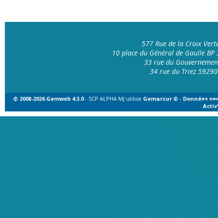
577 Rue de la Croix Ver
10 place du Général de Gaulle B
33 rue du Gouvernemen
34 rue du Triez 592
© 2008-2026 Gemweb 4.3.0
- SCP ALPHA MJ utilise
Gemarcur ©
-
Données per
Acti