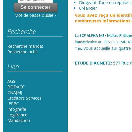
Dirigeant d'une entreprise en
Créancier
Vous avez reçu un
identi
Mot de passe oublié ?
nombreuses informations s
Recherche
La SCP ALPHA MJ
- Maître Phili
immatriculée au RCS LILLE METRO
Recherche mandat
vous accueille sur quatre 
Triez
Recherche actif
ETUDE D'AGNETZ:
577 Rue d
Lien
AGS
BODACC
CNAJMJ
Creditors Services
IFPPC
Infogreffe
Legifrance
Mandaction