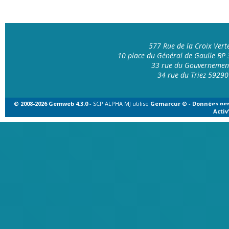
577 Rue de la Croix Ver
10 place du Général de Gaulle B
33 rue du Gouvernemen
34 rue du Triez 592
© 2008-2026 Gemweb 4.3.0
- SCP ALPHA MJ utilise
Gemarcur ©
-
Données per
Acti