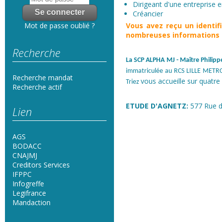
Dirigeant d'une entreprise en
Créancier
Vous avez reçu un
identi
Mot de passe oublié ?
nombreuses informations s
Recherche
La SCP ALPHA MJ
- Maître Phili
immatriculée au RCS LILLE METRO
Recherche mandat
vous accueille sur quatre 
Triez
Recherche actif
ETUDE D'AGNETZ:
577 Rue d
Lien
AGS
BODACC
CNAJMJ
Creditors Services
IFPPC
Infogreffe
Legifrance
Mandaction