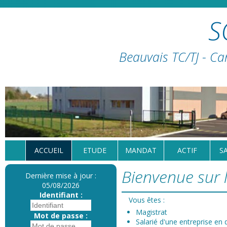
S
Beauvais TC/TJ - Ca
ACCUEIL
ETUDE
MANDAT
ACTIF
S
Bienvenue sur l
Dernière mise à jour :
05/08/2026
Identifiant :
Vous êtes :
Magistrat
Mot de passe :
Salarié d'une entreprise en d