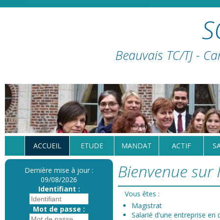
S
Beauvais TC/TJ - Ca
ACCUEIL
ETUDE
MANDAT
ACTIF
S
Bienvenue sur l
Dernière mise à jour :
09/08/2026
Identifiant :
Vous êtes :
Magistrat
Mot de passe :
Salarié d'une entreprise en d