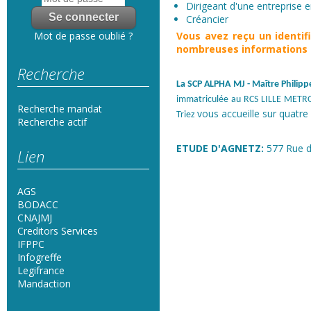
Dirigeant d'une entreprise en
Créancier
Vous avez reçu un
identi
Mot de passe oublié ?
nombreuses informations s
Recherche
La SCP ALPHA MJ
- Maître Phili
immatriculée au RCS LILLE METRO
Recherche mandat
vous accueille sur quatre 
Triez
Recherche actif
ETUDE D'AGNETZ:
577 Rue d
Lien
AGS
BODACC
CNAJMJ
Creditors Services
IFPPC
Infogreffe
Legifrance
Mandaction