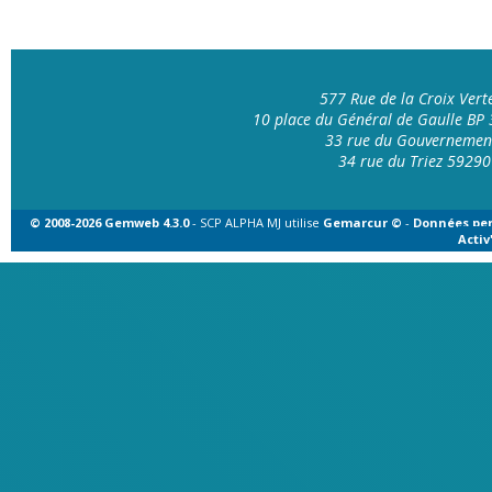
577 Rue de la Croix Ver
10 place du Général de Gaulle B
33 rue du Gouvernemen
34 rue du Triez 592
© 2008-2026 Gemweb 4.3.0
- SCP ALPHA MJ utilise
Gemarcur ©
-
Données per
Acti