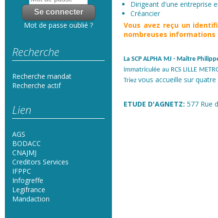
Dirigeant d'une entreprise en
Créancier
Vous avez reçu un
identi
Mot de passe oublié ?
nombreuses informations s
Recherche
La SCP ALPHA MJ
- Maître Phili
immatriculée au RCS LILLE METRO
Recherche mandat
vous accueille sur quatre 
Triez
Recherche actif
ETUDE D'AGNETZ:
577 Rue d
Lien
AGS
BODACC
CNAJMJ
Creditors Services
IFPPC
Infogreffe
Legifrance
Mandaction