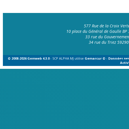
577 Rue de la Croix Ver
10 place du Général de Gaulle B
33 rue du Gouvernemen
34 rue du Triez 592
© 2008-2026 Gemweb 4.3.0
- SCP ALPHA MJ utilise
Gemarcur ©
-
Données per
Acti