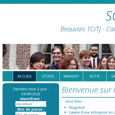
S
Beauvais TC/TJ - Ca
ACCUEIL
ETUDE
MANDAT
ACTIF
S
Bienvenue sur l
Dernière mise à jour :
09/08/2026
Identifiant :
Vous êtes :
Magistrat
Mot de passe :
Salarié d'une entreprise en d