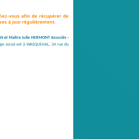
fiez-vous afin de récupérer de
es à jour régulièrement.
N et Maître Julie HERMONT Associés -
ège social est à WASQUEHAL, 34 rue du