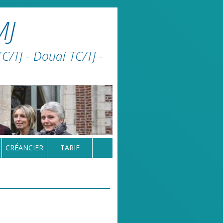
MJ
/TJ - Douai TC/TJ -
CRÉANCIER
TARIF