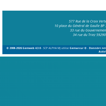
577 Rue de la Croix Ver
10 place du Général de Gaulle B
33 rue du Gouvernemen
34 rue du Triez 592
© 2008-2026 Gemweb 4.3.0
- SCP ALPHA MJ utilise
Gemarcur ©
-
Données per
Acti