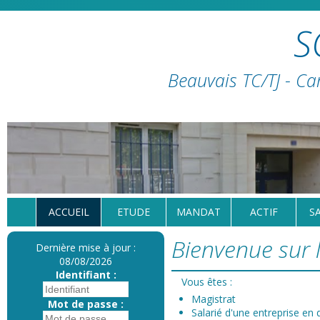
S
Beauvais TC/TJ - Ca
ACCUEIL
ETUDE
MANDAT
ACTIF
S
Bienvenue sur l
Dernière mise à jour :
08/08/2026
Identifiant :
Vous êtes :
Magistrat
Mot de passe :
Salarié d'une entreprise en d