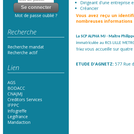
Dirigeant d'une entreprise en
Créancier
Vous avez reçu un
identi
Mot de passe oublié ?
nombreuses informations s
Recherche
La SCP ALPHA MJ
- Maître Phili
immatriculée au RCS LILLE METRO
Recherche mandat
vous accueille sur quatre 
Triez
Recherche actif
ETUDE D'AGNETZ:
577 Rue d
Lien
AGS
BODACC
CNAJMJ
Creditors Services
IFPPC
Infogreffe
Legifrance
Mandaction