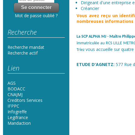
Dirigeant d'une entreprise en
Créancier
Vous avez reçu un
identi
Mot de passe oublié ?
nombreuses informations s
Recherche
La SCP ALPHA MJ
- Maître Phili
immatriculée au RCS LILLE METRO
Recherche mandat
vous accueille sur quatre 
Triez
Recherche actif
ETUDE D'AGNETZ:
577 Rue d
Lien
AGS
BODACC
CNAJMJ
Creditors Services
IFPPC
Infogreffe
Legifrance
Mandaction