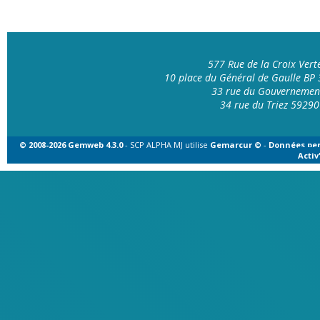
577 Rue de la Croix Ver
10 place du Général de Gaulle B
33 rue du Gouvernemen
34 rue du Triez 592
© 2008-2026 Gemweb 4.3.0
- SCP ALPHA MJ utilise
Gemarcur ©
-
Données per
Acti