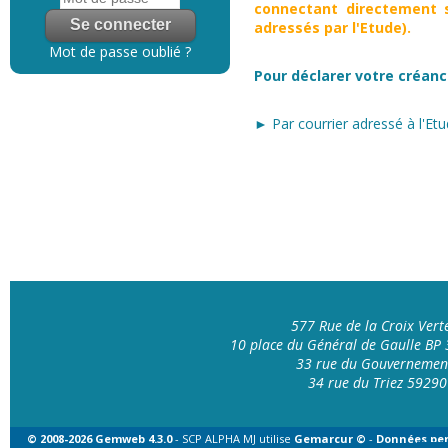
connectant directement s
adressés par l'Etude).
Mot de passe oublié ?
Pour déclarer votre créanc
► Par courrier adressé à l'Etu
577 Rue de la Croix Ver
10 place du Général de Gaulle B
33 rue du Gouvernemen
34 rue du Triez 592
© 2008-2026 Gemweb 4.3.0
- SCP ALPHA MJ utilise
Gemarcur ©
-
Données per