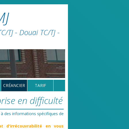
MJ
/TJ - Douai TC/TJ -
CRÉANCIER
TARIF
ise en difficulté
 à des informations spécifiques de
at d'irrécouvrabilité en vous