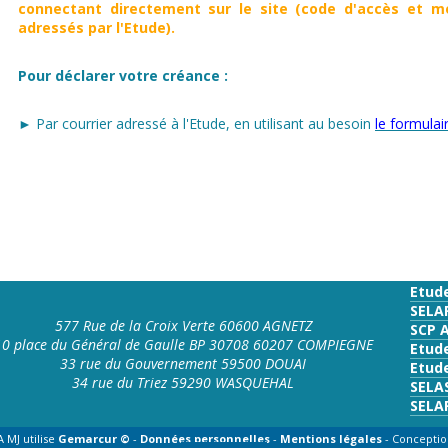
connectant directement sur le site (code d'accès et mo
adressés par l'Etude).
Pour déclarer votre créance :
► Par courrier adressé à l'Etude, en utilisant au besoin
le formula
Etud
SELA
577 Rue de la Croix Verte 60600 AGNETZ
SCP 
10 place du Général de Gaulle BP 30708 60207 COMPIEGNE
Etud
33 rue du Gouvernement 59500 DOUAI
Etude
34 rue du Triez 59290 WASQUEHAL
SELA
SELA
 MJ utilise
Gemarcur ©
-
Données personnelles
-
Mentions légales
- Conceptio