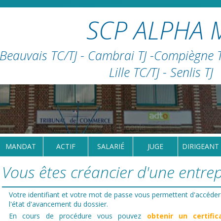
SCP ALPHA 
Beauvais TC/TJ - Cambrai TJ -Compiègne TC
Lille TC/TJ - Senlis TJ
MANDAT
ACTIF
SALARIÉ
JUGE
DIRIGEANT
Vous êtes créancier d'une entrepr
Votre identifiant et votre mot de passe vous permettent d'accéder
l'état d'avancement du dossier.
En cours de procédure vous pouvez
obtenir un certific