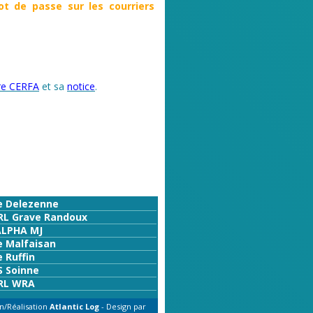
t de passe sur les courriers
ire CERFA
et sa
notice
.
e Delezenne
RL Grave Randoux
ALPHA MJ
e Malfaisan
 Ruffin
S Soinne
RL WRA
n/Réalisation
Atlantic Log
- Design par