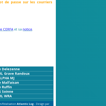
t de passe sur les courriers
ire CERFA
et sa
notice
.
e Delezenne
RL Grave Randoux
ALPHA MJ
e Malfaisan
 Ruffin
S Soinne
RL WRA
n/Réalisation
Atlantic Log
- Design par