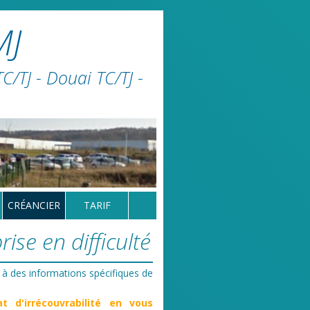
MJ
/TJ - Douai TC/TJ -
CRÉANCIER
TARIF
ise en difficulté
 à des informations spécifiques de
at d'irrécouvrabilité en vous