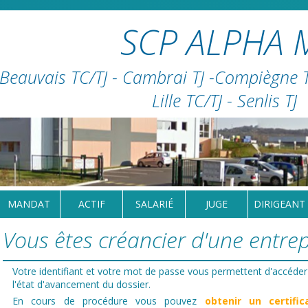
SCP ALPHA 
Beauvais TC/TJ - Cambrai TJ -Compiègne TC
Lille TC/TJ - Senlis TJ
MANDAT
ACTIF
SALARIÉ
JUGE
DIRIGEANT
Vous êtes créancier d'une entrepr
Votre identifiant et votre mot de passe vous permettent d'accéder
l'état d'avancement du dossier.
En cours de procédure vous pouvez
obtenir un certific