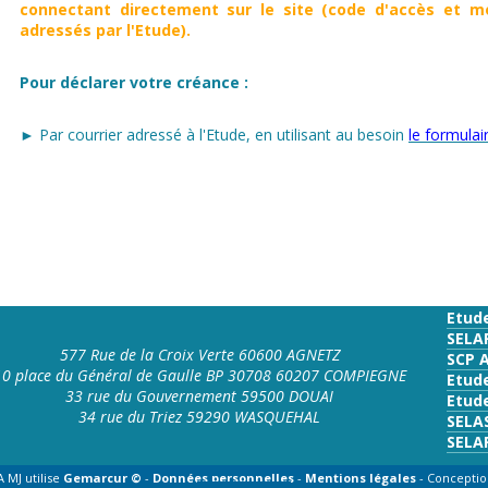
connectant directement sur le site (code d'accès et mo
adressés par l'Etude).
Pour déclarer votre créance :
► Par courrier adressé à l'Etude, en utilisant au besoin
le formula
Etud
SELA
577 Rue de la Croix Verte 60600 AGNETZ
SCP 
10 place du Général de Gaulle BP 30708 60207 COMPIEGNE
Etud
33 rue du Gouvernement 59500 DOUAI
Etude
34 rue du Triez 59290 WASQUEHAL
SELA
SELA
 MJ utilise
Gemarcur ©
-
Données personnelles
-
Mentions légales
- Conceptio