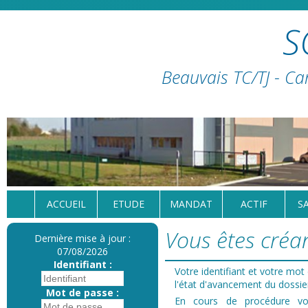
S
Beauvais TC/TJ - Ca
ACCUEIL
ETUDE
MANDAT
ACTIF
S
Vous êtes créan
Dernière mise à jour :
07/08/2026
Identifiant :
Votre identifiant et votre mo
l'état d'avancement du dossie
Mot de passe :
En cours de procédure 