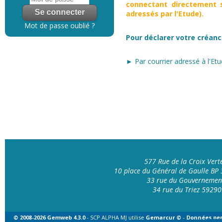
connectant directement s
adressés par l'Etude).
Mot de passe oublié ?
Pour déclarer votre créanc
► Par courrier adressé à l'Etu
577 Rue de la Croix Ver
10 place du Général de Gaulle B
33 rue du Gouvernemen
34 rue du Triez 592
© 2008-2026 Gemweb 4.3.0
- SCP ALPHA MJ utilise
Gemarcur ©
-
Données per