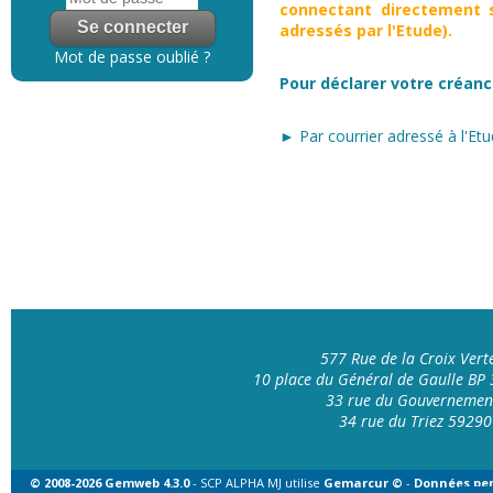
connectant directement s
adressés par l'Etude).
Mot de passe oublié ?
Pour déclarer votre créanc
► Par courrier adressé à l'Etu
577 Rue de la Croix Ver
10 place du Général de Gaulle B
33 rue du Gouvernemen
34 rue du Triez 592
© 2008-2026 Gemweb 4.3.0
- SCP ALPHA MJ utilise
Gemarcur ©
-
Données per