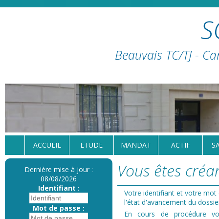
S
Beauvais TC/TJ - Ca
ACCUEIL
ETUDE
MANDAT
ACTIF
S
Vous êtes créan
Dernière mise à jour :
08/08/2026
Identifiant :
Votre identifiant et votre mo
l'état d'avancement du dossie
Mot de passe :
En cours de procédure 