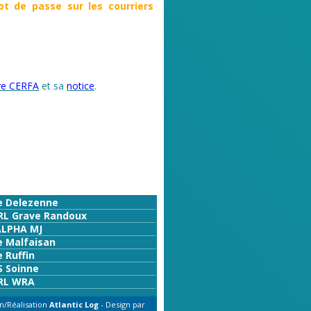
t de passe sur les courriers
ire CERFA
et sa
notice
.
e Delezenne
RL Grave Randoux
ALPHA MJ
e Malfaisan
 Ruffin
S Soinne
RL WRA
n/Réalisation
Atlantic Log
- Design par