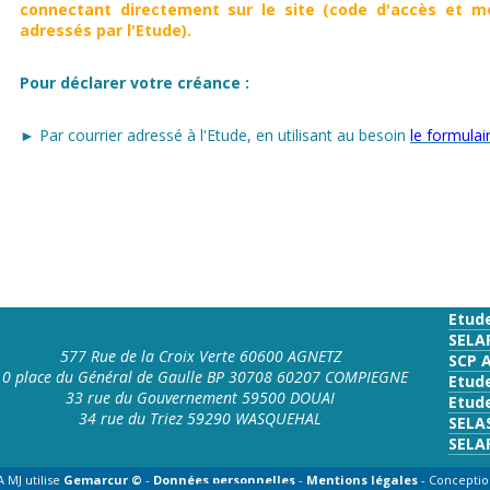
connectant directement sur le site (code d'accès et mo
adressés par l'Etude).
Pour déclarer votre créance :
► Par courrier adressé à l'Etude, en utilisant au besoin
le formula
Etud
SELA
577 Rue de la Croix Verte 60600 AGNETZ
SCP 
10 place du Général de Gaulle BP 30708 60207 COMPIEGNE
Etud
33 rue du Gouvernement 59500 DOUAI
Etude
34 rue du Triez 59290 WASQUEHAL
SELA
SELA
 MJ utilise
Gemarcur ©
-
Données personnelles
-
Mentions légales
- Conceptio