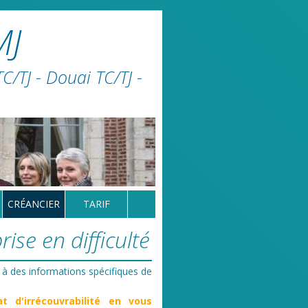
MJ
/TJ - Douai TC/TJ -
CRÉANCIER
TARIF
ise en difficulté
 à des informations spécifiques de
at d'irrécouvrabilité en vous