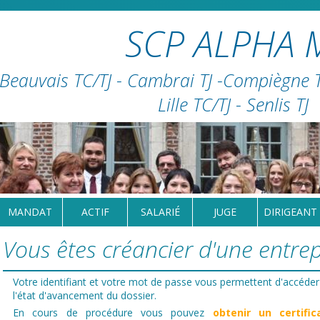
SCP ALPHA 
Beauvais TC/TJ - Cambrai TJ -Compiègne TC
Lille TC/TJ - Senlis TJ
MANDAT
ACTIF
SALARIÉ
JUGE
DIRIGEANT
Vous êtes créancier d'une entrepr
Votre identifiant et votre mot de passe vous permettent d'accéder
l'état d'avancement du dossier.
En cours de procédure vous pouvez
obtenir un certific