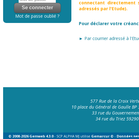
connectant directement s
adressés par l'Etude).
Mot de passe oublié ?
Pour déclarer votre créanc
► Par courrier adressé à l'Etu
577 Rue de la Croix Ver
10 place du Général de Gaulle B
33 rue du Gouvernemen
34 rue du Triez 592
© 2008-2026 Gemweb 4.3.0
- SCP ALPHA MJ utilise
Gemarcur ©
-
Données per