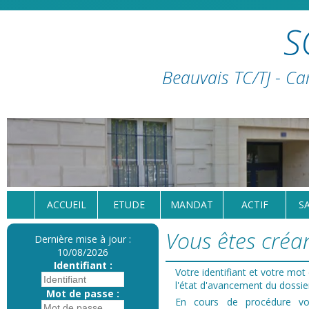
S
Beauvais TC/TJ - Ca
ACCUEIL
ETUDE
MANDAT
ACTIF
S
Vous êtes créan
Dernière mise à jour :
10/08/2026
Identifiant :
Votre identifiant et votre mo
l'état d'avancement du dossie
Mot de passe :
En cours de procédure 