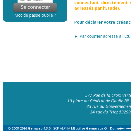
connectant directement s
adressés par l'Etude).
Mot de passe oublié ?
Pour déclarer votre créanc
► Par courrier adressé à l'Etu
577 Rue de la Croix Ver
10 place du Général de Gaulle B
33 rue du Gouvernemen
34 rue du Triez 592
© 2008-2026 Gemweb 4.3.0
- SCP ALPHA MJ utilise
Gemarcur ©
-
Données per