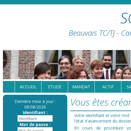
S
Beauvais TC/TJ - Ca
ACCUEIL
ETUDE
MANDAT
ACTIF
S
Vous êtes créan
Dernière mise à jour :
08/08/2026
Identifiant :
Votre identifiant et votre mo
l'état d'avancement du dossie
Mot de passe :
En cours de procédure 