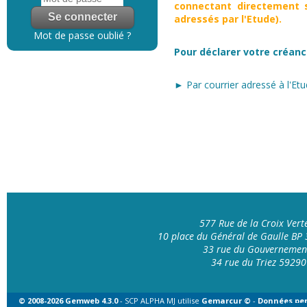
connectant directement s
adressés par l'Etude).
Mot de passe oublié ?
Pour déclarer votre créanc
► Par courrier adressé à l'Etu
577 Rue de la Croix Ver
10 place du Général de Gaulle B
33 rue du Gouvernemen
34 rue du Triez 592
© 2008-2026 Gemweb 4.3.0
- SCP ALPHA MJ utilise
Gemarcur ©
-
Données per