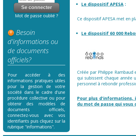
Le dispositif APESA
:
Mot de passe oublié ?
Ce dispositif APESA met en pl
Besoin
Le dispositif 60 000 Reb
d'informations ou
de documents
officiels?
Créée par Philippe Rambaud en
Pour accéder à des
qui subissent chaque année u
informations pratiques utiles
personnel à rebondir professi
pour la gestion de votre
société dans le cadre d'une
procédure collective ou pour
Pour plus d'informations, i
obtenir des modèles de
du mot de passe qui vous
documents officiels,
connectez-vous avec vos
identifiants puis cliquez sur la
rubrique "informations".