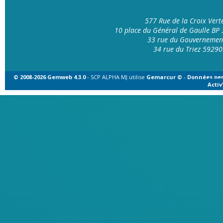
577 Rue de la Croix Ver
10 place du Général de Gaulle B
33 rue du Gouvernemen
34 rue du Triez 592
© 2008-2026 Gemweb 4.3.0
- SCP ALPHA MJ utilise
Gemarcur ©
-
Données per
Acti