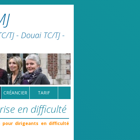
MJ
/TJ - Douai TC/TJ -
CRÉANCIER
TARIF
ise en difficulté
pour dirigeants en difficulté