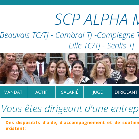
SCP ALPHA 
Beauvais TC/TJ - Cambrai TJ -Compiègne TC
Lille TC/TJ - Senlis TJ
MANDAT
ACTIF
SALARIÉ
JUGE
DIRIGEANT
Vous êtes dirigeant d'une entrepr
Des dispositifs d'aide, d'accompagnement et de soutien 
existent: