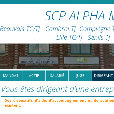
SCP ALPHA 
Beauvais TC/TJ - Cambrai TJ -Compiègne TC
Lille TC/TJ - Senlis TJ
MANDAT
ACTIF
SALARIÉ
JUGE
DIRIGEANT
Vous êtes dirigeant d'une entrepr
Des dispositifs d'aide, d'accompagnement et de soutien 
existent: