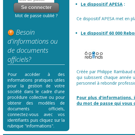
Le dispositif APESA
:
Mot de passe oublié ?
Ce dispositif APESA met en pl
Besoin
Le dispositif 60 000 Reb
d'informations ou
de documents
officiels?
Créée par Philippe Rambaud en
Pour accéder à des
qui subissent chaque année u
informations pratiques utiles
personnel à rebondir professi
pour la gestion de votre
société dans le cadre d'une
procédure collective ou pour
Pour plus d'informations, i
obtenir des modèles de
du mot de passe qui vous
documents officiels,
connectez-vous avec vos
identifiants puis cliquez sur la
rubrique "informations".