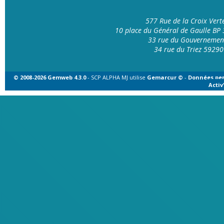
577 Rue de la Croix Ver
10 place du Général de Gaulle B
33 rue du Gouvernemen
34 rue du Triez 592
© 2008-2026 Gemweb 4.3.0
- SCP ALPHA MJ utilise
Gemarcur ©
-
Données per
Acti