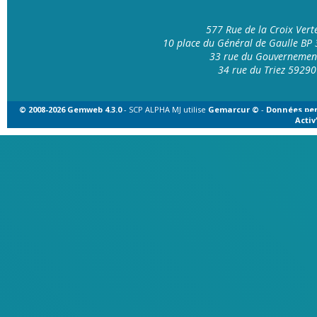
577 Rue de la Croix Ver
10 place du Général de Gaulle B
33 rue du Gouvernemen
34 rue du Triez 592
© 2008-2026 Gemweb 4.3.0
- SCP ALPHA MJ utilise
Gemarcur ©
-
Données per
Acti