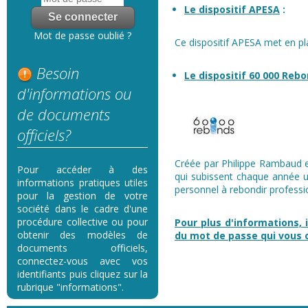
Le dispositif APESA
:
Mot de passe oublié ?
Ce dispositif APESA met en pl
Besoin
Le dispositif 60 000 Reb
d'informations ou
de documents
officiels?
Créée par Philippe Rambaud en
Pour accéder à des
qui subissent chaque année u
informations pratiques utiles
personnel à rebondir professi
pour la gestion de votre
société dans le cadre d'une
procédure collective ou pour
Pour plus d'informations, i
obtenir des modèles de
du mot de passe qui vous
documents officiels,
connectez-vous avec vos
identifiants puis cliquez sur la
rubrique "informations".