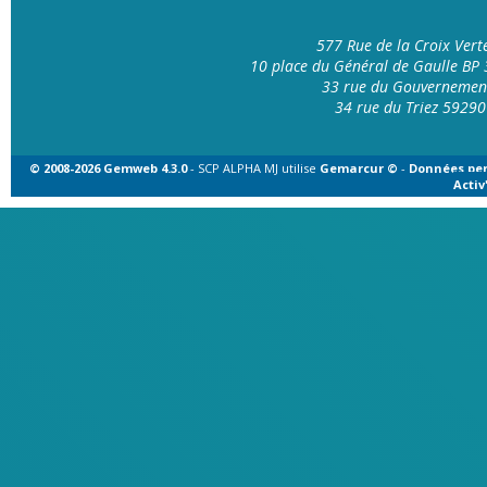
577 Rue de la Croix Ver
10 place du Général de Gaulle B
33 rue du Gouvernemen
34 rue du Triez 592
© 2008-2026 Gemweb 4.3.0
- SCP ALPHA MJ utilise
Gemarcur ©
-
Données per
Acti