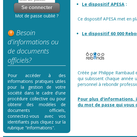
Le dispositif APESA
:
Mot de passe oublié ?
Ce dispositif APESA met en pl
Besoin
Le dispositif 60 000 Reb
d'informations ou
de documents
officiels?
Créée par Philippe Rambaud en
Pour accéder à des
qui subissent chaque année u
informations pratiques utiles
personnel à rebondir professi
pour la gestion de votre
société dans le cadre d'une
procédure collective ou pour
Pour plus d'informations, i
obtenir des modèles de
du mot de passe qui vous
documents officiels,
connectez-vous avec vos
identifiants puis cliquez sur la
rubrique "informations".