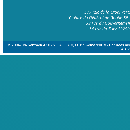
577 Rue de la Croix Ver
10 place du Général de Gaulle B
33 rue du Gouvernemen
34 rue du Triez 592
© 2008-2026 Gemweb 4.3.0
- SCP ALPHA MJ utilise
Gemarcur ©
-
Données per
Acti