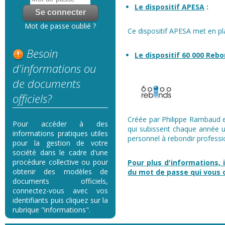
Le dispositif APESA
:
Mot de passe oublié ?
Ce dispositif APESA met en pl
Besoin
Le dispositif 60 000 Reb
d'informations ou
de documents
officiels?
Créée par Philippe Rambaud en
Pour accéder à des
qui subissent chaque année u
informations pratiques utiles
personnel à rebondir professi
pour la gestion de votre
société dans le cadre d'une
procédure collective ou pour
Pour plus d'informations, i
obtenir des modèles de
du mot de passe qui vous
documents officiels,
connectez-vous avec vos
identifiants puis cliquez sur la
rubrique "informations".