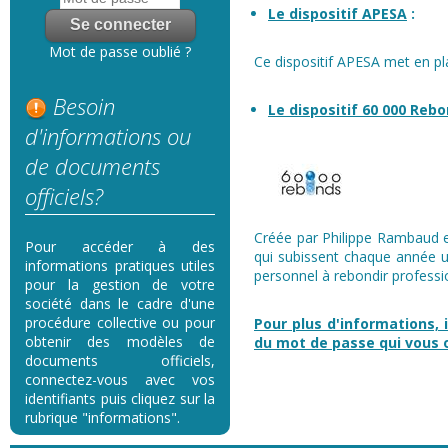
Le dispositif APESA
:
Mot de passe oublié ?
Ce dispositif APESA met en pl
Besoin
Le dispositif 60 000 Reb
d'informations ou
de documents
officiels?
Créée par Philippe Rambaud en
Pour accéder à des
qui subissent chaque année u
informations pratiques utiles
personnel à rebondir professi
pour la gestion de votre
société dans le cadre d'une
procédure collective ou pour
Pour plus d'informations, i
obtenir des modèles de
du mot de passe qui vous
documents officiels,
connectez-vous avec vos
identifiants puis cliquez sur la
rubrique "informations".