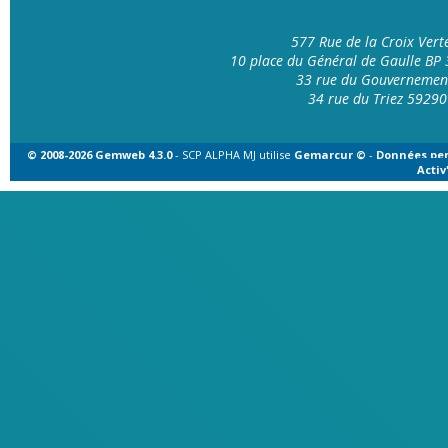
577 Rue de la Croix Ver
10 place du Général de Gaulle B
33 rue du Gouvernemen
34 rue du Triez 592
© 2008-2026 Gemweb 4.3.0
- SCP ALPHA MJ utilise
Gemarcur ©
-
Données per
Acti