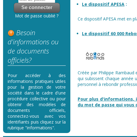
Le dispositif APESA
:
Mot de passe oublié ?
Ce dispositif APESA met en pl
Besoin
Le dispositif 60 000 Reb
d'informations ou
de documents
officiels?
Créée par Philippe Rambaud en
Pour accéder à des
qui subissent chaque année u
informations pratiques utiles
personnel à rebondir professi
pour la gestion de votre
société dans le cadre d'une
procédure collective ou pour
Pour plus d'informations, i
obtenir des modèles de
du mot de passe qui vous
documents officiels,
connectez-vous avec vos
identifiants puis cliquez sur la
rubrique "informations".