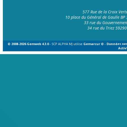
577 Rue de la Croix Ver
10 place du Général de Gaulle B
33 rue du Gouvernemen
34 rue du Triez 592
© 2008-2026 Gemweb 4.3.0
- SCP ALPHA MJ utilise
Gemarcur ©
-
Données per
Acti