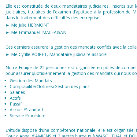
Elle est constituée de deux mandataires judiciaires, inscrits sur 
judiciaires, titulaires de l'examen d'aptitude à la profession de M
dans le traitement des difficultés des entreprises:
► Me Julie HERMONT
► Me Emmanuel MALFAISAN
Ces derniers assurent la gestion des mandats confiés avec la colla
► Me Cyrille POIRET, Mandataire judiciaire associé.
Notre Equipe de 22 personnes est organisée en pôles de compéte
pour assurer quotidiennement la gestion des mandats qui nous son
Gestion des Mandats
Comptabilité/Clôtures/Gestion des plans
Salariés​
Actifs
Passif
Accueil/Standard
Service Procédure
L'étude dispose d'une compétence nationale, elle est organisée e
Cour d'Appel d'AMIENS et 2 autres bureaux à WASQUEHAL et DO