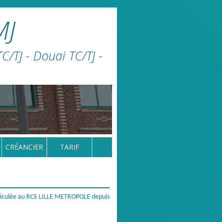
MJ
/TJ - Douai TC/TJ -
CRÉANCIER
TARIF
iculée au RCS LILLE METROPOLE depuis