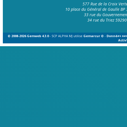
577 Rue de la Croix Ver
10 place du Général de Gaulle B
33 rue du Gouvernemen
34 rue du Triez 592
© 2008-2026 Gemweb 4.3.0
- SCP ALPHA MJ utilise
Gemarcur ©
-
Données per
Acti