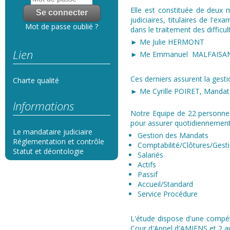
Elle est constituée de deux m
judiciaires, titulaires de l'e
Mot de passe oublié ?
dans le traitement des difficul
► Me Julie HERMONT
Lien
► Me Emmanuel MALFAISA
Ces derniers assurent la gest
Charte qualité
► Me Cyrille POIRET, Mandatai
Informations
Notre Equipe de 22 personnes
pour assurer quotidiennement 
Le mandataire judiciaire
Gestion des Mandats
Réglementation et contrôle
Comptabilité/Clôtures/Gest
Statut et déontologie
Salariés​
Actifs
Passif
Accueil/Standard
Service Procédure
L'étude dispose d'une compét
Cour d'Appel d'AMIENS et 2