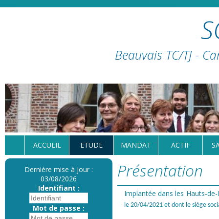
S
Beauvais TC/TJ - Ca
ACCUEIL
ETUDE
MANDAT
ACTIF
S
Présentation
Dernière mise à jour :
03/08/2026
Identifiant :
Implantée dans les Hauts-de
le 20/04/2021 et dont le siège so
Mot de passe :