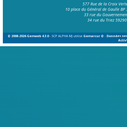
577 Rue de la Croix Ver
10 place du Général de Gaulle B
33 rue du Gouvernemen
34 rue du Triez 592
© 2008-2026 Gemweb 4.3.0
- SCP ALPHA MJ utilise
Gemarcur ©
-
Données per
Acti