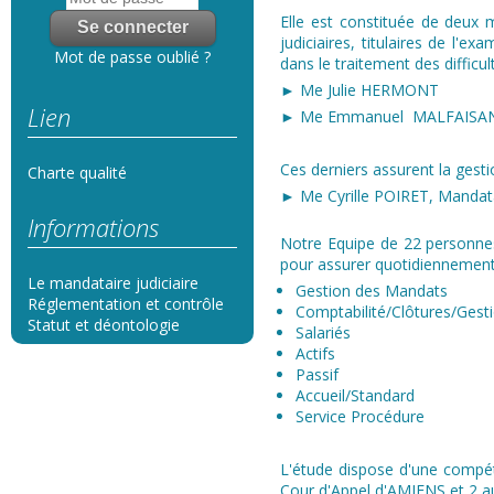
Elle est constituée de deux m
judiciaires, titulaires de l'e
Mot de passe oublié ?
dans le traitement des difficul
► Me Julie HERMONT
Lien
► Me Emmanuel MALFAISA
Ces derniers assurent la gest
Charte qualité
► Me Cyrille POIRET, Mandatai
Informations
Notre Equipe de 22 personnes
pour assurer quotidiennement 
Le mandataire judiciaire
Gestion des Mandats
Réglementation et contrôle
Comptabilité/Clôtures/Gest
Statut et déontologie
Salariés​
Actifs
Passif
Accueil/Standard
Service Procédure
L'étude dispose d'une compét
Cour d'Appel d'AMIENS et 2