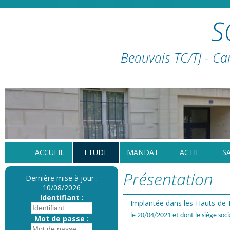
S
Beauvais TC/TJ - Ca
ACCUEIL
ETUDE
MANDAT
ACTIF
S
Présentation
Dernière mise à jour :
10/08/2026
Identifiant :
Implantée dans les Hauts-de
le 20/04/2021 et dont le siège so
Mot de passe :