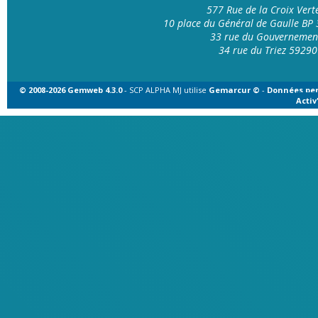
577 Rue de la Croix Ver
10 place du Général de Gaulle B
33 rue du Gouvernemen
34 rue du Triez 592
© 2008-2026 Gemweb 4.3.0
- SCP ALPHA MJ utilise
Gemarcur ©
-
Données per
Acti