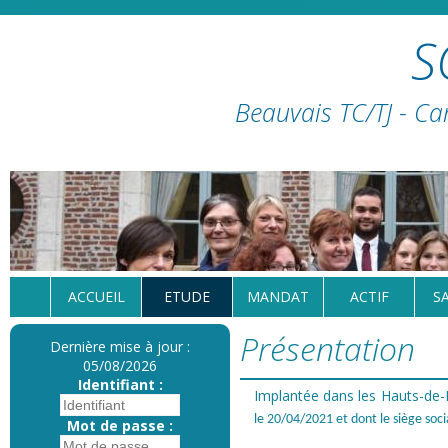
S
Beauvais TC/TJ - Ca
ACCUEIL
ETUDE
MANDAT
ACTIF
S
Présentation
Dernière mise à jour :
05/08/2026
Identifiant :
Implantée dans les Hauts-de
le 20/04/2021 et dont le siège so
Mot de passe :