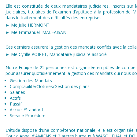
Elle est constituée de deux mandataires judiciaires, inscrits sur 
judiciaires, titulaires de l'examen d'aptitude à la profession de M
dans le traitement des difficultés des entreprises:
► Me Julie HERMONT
► Me Emmanuel MALFAISAN
Ces derniers assurent la gestion des mandats confiés avec la colla
► Me Cyrille POIRET, Mandataire judiciaire associé.
Notre Equipe de 22 personnes est organisée en pôles de compéte
pour assurer quotidiennement la gestion des mandats qui nous son
Gestion des Mandats
Comptabilité/Clôtures/Gestion des plans
Salariés​
Actifs
Passif
Accueil/Standard
Service Procédure
L'étude dispose d'une compétence nationale, elle est organisée e
Cour d'Appel d'AMIENS et 2 autres bureaux à WASQUEHAL et DO