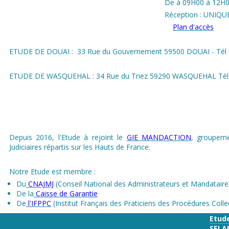
De à 09H00 à 12H00
Réception : UNIQ
Plan d'accès
ETUDE DE DOUAI : 33 Rue du Gouvernement 59500 DOUAI - Tél 0
ETUDE DE WASQUEHAL : 34 Rue du Triez 59290 WASQUEHAL Tél 0
Depuis 2016, l'Etude à rejoint le
GIE MANDACTION
, groupem
Judiciaires répartis sur les Hauts de France.
Notre Etude est membre :
Du
CNAJMJ
(Conseil National des Administrateurs et Mandataires
De la
Caisse de Garantie
De
l'IFPPC
(Institut Français des Praticiens des Procédures Colle
Etud
SELA