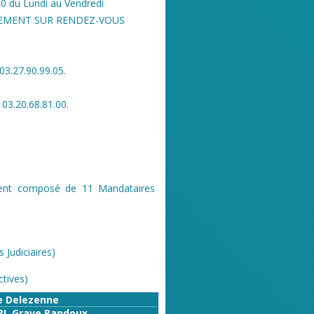
 du Lundi au Vendredi
UEMENT SUR RENDEZ-VOUS
3.27.90.99.05.
3.20.68.81.00.
ent composé de 11 Mandataires
 Judiciaires)
ctives)
e Delezenne
RL Grave Randoux