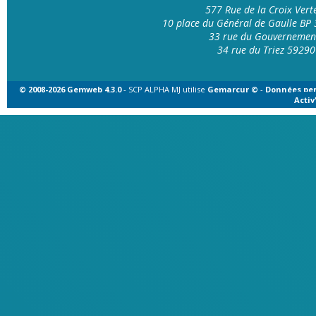
577 Rue de la Croix Ver
10 place du Général de Gaulle B
33 rue du Gouvernemen
34 rue du Triez 592
© 2008-2026 Gemweb 4.3.0
- SCP ALPHA MJ utilise
Gemarcur ©
-
Données per
Acti