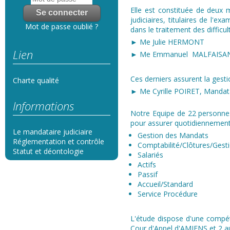
Elle est constituée de deux m
judiciaires, titulaires de l'e
Mot de passe oublié ?
dans le traitement des difficul
► Me Julie HERMONT
Lien
► Me Emmanuel MALFAISA
Ces derniers assurent la gest
Charte qualité
► Me Cyrille POIRET, Mandatai
Informations
Notre Equipe de 22 personnes
pour assurer quotidiennement 
Le mandataire judiciaire
Gestion des Mandats
Réglementation et contrôle
Comptabilité/Clôtures/Gest
Statut et déontologie
Salariés​
Actifs
Passif
Accueil/Standard
Service Procédure
L'étude dispose d'une compét
Cour d'Appel d'AMIENS et 2