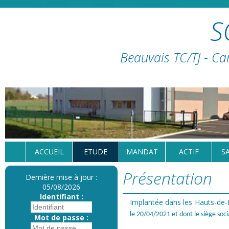
S
Beauvais TC/TJ - Ca
ACCUEIL
ETUDE
MANDAT
ACTIF
S
Présentation
Dernière mise à jour :
05/08/2026
Identifiant :
Implantée dans les Hauts-de
le 20/04/2021 et dont le siège so
Mot de passe :