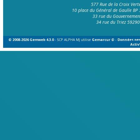
577 Rue de la Croix Ver
10 place du Général de Gaulle B
33 rue du Gouvernemen
34 rue du Triez 592
© 2008-2026 Gemweb 4.3.0
- SCP ALPHA MJ utilise
Gemarcur ©
-
Données per
Acti