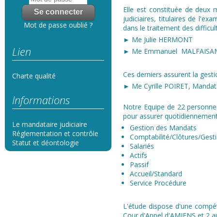
Elle est constituée de deux m
judiciaires, titulaires de l'e
Mot de passe oublié ?
dans le traitement des difficul
► Me Julie HERMONT
Lien
► Me Emmanuel MALFAISA
Ces derniers assurent la gest
Charte qualité
► Me Cyrille POIRET, Mandatai
Informations
Notre Equipe de 22 personnes
pour assurer quotidiennement 
Le mandataire judiciaire
Gestion des Mandats
Réglementation et contrôle
Comptabilité/Clôtures/Gest
Statut et déontologie
Salariés​
Actifs
Passif
Accueil/Standard
Service Procédure
L'étude dispose d'une compét
Cour d'Appel d'AMIENS et 2