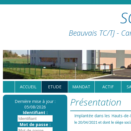
S
Beauvais TC/TJ - Ca
ACCUEIL
ETUDE
MANDAT
ACTIF
S
Présentation
Dernière mise à jour :
05/08/2026
Identifiant :
Implantée dans les Hauts-de
le 20/04/2021 et dont le siège so
Mot de passe :