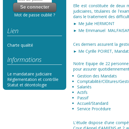
Elle est constituée de deux m
judiciaires, titulaires de l'e
Mot de passe oublié ?
dans le traitement des difficul
► Me Julie HERMONT
Lien
► Me Emmanuel MALFAISA
Ces derniers assurent la gest
Charte qualité
► Me Cyrille POIRET, Mandatai
Informations
Notre Equipe de 22 personnes
pour assurer quotidiennement 
Le mandataire judiciaire
Gestion des Mandats
Réglementation et contrôle
Comptabilité/Clôtures/Gest
Statut et déontologie
Salariés​
Actifs
Passif
Accueil/Standard
Service Procédure
L'étude dispose d'une compét
Cour d'Appel d'AMIENS et 2