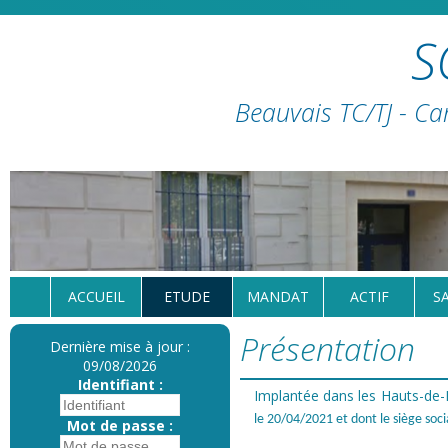
S
Beauvais TC/TJ - Ca
ACCUEIL
ETUDE
MANDAT
ACTIF
S
Présentation
Dernière mise à jour :
09/08/2026
Identifiant :
Implantée dans les Hauts-de
le 20/04/2021 et dont le siège so
Mot de passe :