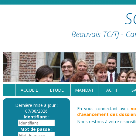
S
Beauvais TC/TJ - Ca
ACCUEIL
ETUDE
MANDAT
ACTIF
S
Dernière mise à jour :
En vous connectant avec
vo
07/08/2026
d'avancement des dossiers
Identifiant :
Nous restons à votre disposit
Mot de passe :