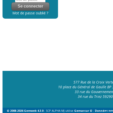
Mot de passe oublié ?
577 Rue de la Croix Ver
10 place du Général de Gaulle B
33 rue du Gouvernemen
34 rue du Triez 592
© 2008-2026 Gemweb 4.3.0
- SCP ALPHA MJ utilise
Gemarcur ©
-
Données per