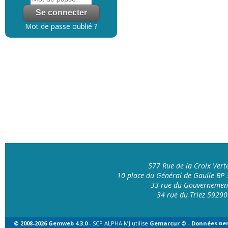
Mot de passe oublié ?
577 Rue de la Croix Ver
10 place du Général de Gaulle B
33 rue du Gouvernemen
34 rue du Triez 592
© 2008-2026 Gemweb 4.3.0
- SCP ALPHA MJ utilise
Gemarcur ©
-
Données per