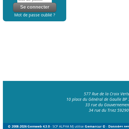
Mot de passe oublié ?
577 Rue de la Croix Ver
10 place du Général de Gaulle B
33 rue du Gouvernemen
34 rue du Triez 592
© 2008-2026 Gemweb 4.3.0
- SCP ALPHA MJ utilise
Gemarcur ©
-
Données per