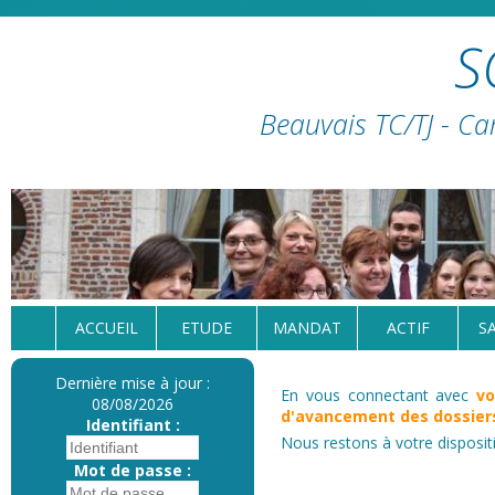
S
Beauvais TC/TJ - Ca
ACCUEIL
ETUDE
MANDAT
ACTIF
S
Dernière mise à jour :
En vous connectant avec
vo
08/08/2026
d'avancement des dossiers
Identifiant :
Nous restons à votre disposit
Mot de passe :