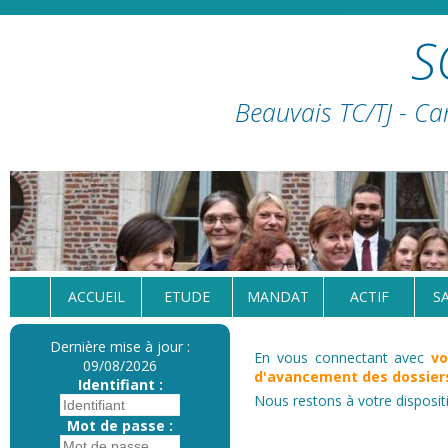
S
Beauvais TC/TJ - Ca
ACCUEIL
ETUDE
MANDAT
ACTIF
S
Dernière mise à jour :
En vous connectant avec
vo
09/08/2026
d'avancement des dossiers
Identifiant :
Nous restons à votre disposit
Mot de passe :