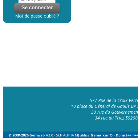
Mot de passe oublié ?
577 Rue de la Croix Ver
10 place du Général de Gaulle B
33 rue du Gouvernemen
34 rue du Triez 592
© 2008-2026 Gemweb 4.3.0
- SCP ALPHA MJ utilise
Gemarcur ©
-
Données per