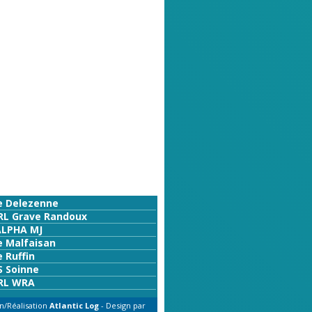
e Delezenne
RL Grave Randoux
ALPHA MJ
e Malfaisan
 Ruffin
S Soinne
RL WRA
n/Réalisation
Atlantic Log
- Design par