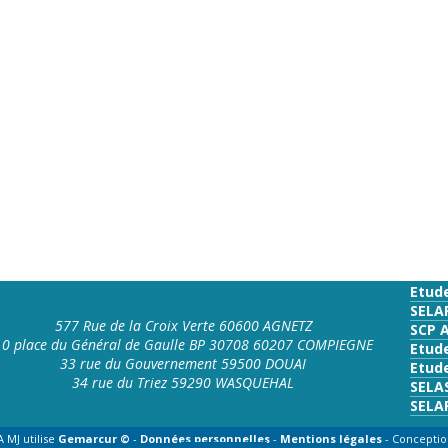
Etud
SELA
577 Rue de la Croix Verte 60600 AGNETZ
SCP 
10 place du Général de Gaulle BP 30708 60207 COMPIEGNE
Etud
33 rue du Gouvernement 59500 DOUAI
Etude
34 rue du Triez 59290 WASQUEHAL
SELA
SELA
 MJ utilise
Gemarcur ©
-
Données personnelles
-
Mentions légales
- Conceptio