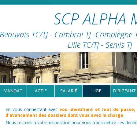
SCP ALPHA 
Beauvais TC/TJ - Cambrai TJ -Compiègne TC
Lille TC/TJ - Senlis TJ
MANDAT
ACTIF
SALARIÉ
JUGE
DIRIGEANT
En vous connectant avec
vos identifiant et mot de passe,
d'avancement des dossiers dont vous avez la charge.
Nous restons à votre disposition pour vous transmettre ces dernie