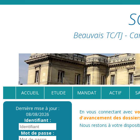
S
Beauvais TC/TJ - Ca
ACCUEIL
ETUDE
MANDAT
ACTIF
S
Dernière mise à jour :
En vous connectant avec
vo
08/08/2026
d'avancement des dossiers
Identifiant :
Nous restons à votre disposit
Mot de passe :