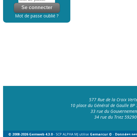
Mot de passe oublié ?
577 Rue de la Croix Ver
10 place du Général de Gaulle B
33 rue du Gouvernemen
34 rue du Triez 592
© 2008-2026 Gemweb 4.3.0
- SCP ALPHA MJ utilise
Gemarcur ©
-
Données per