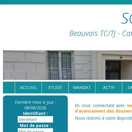
S
Beauvais TC/TJ - Ca
ACCUEIL
ETUDE
MANDAT
ACTIF
S
Dernière mise à jour :
En vous connectant avec
vo
08/08/2026
d'avancement des dossiers
Identifiant :
Nous restons à votre disposit
Mot de passe :