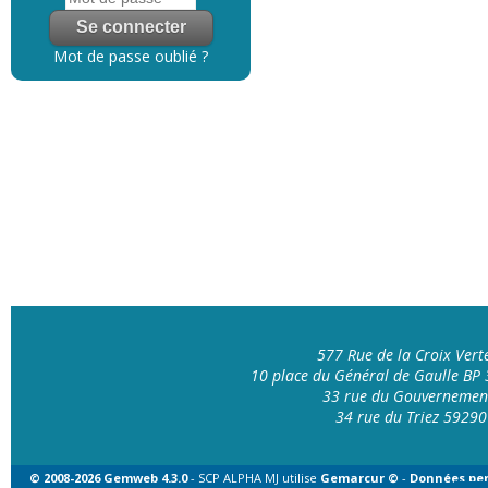
Mot de passe oublié ?
577 Rue de la Croix Ver
10 place du Général de Gaulle B
33 rue du Gouvernemen
34 rue du Triez 592
© 2008-2026 Gemweb 4.3.0
- SCP ALPHA MJ utilise
Gemarcur ©
-
Données per