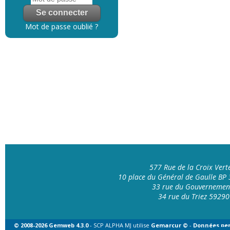
Mot de passe oublié ?
577 Rue de la Croix Ver
10 place du Général de Gaulle B
33 rue du Gouvernemen
34 rue du Triez 592
© 2008-2026 Gemweb 4.3.0
- SCP ALPHA MJ utilise
Gemarcur ©
-
Données per