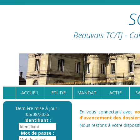
S
Beauvais TC/TJ - Ca
ACCUEIL
ETUDE
MANDAT
ACTIF
S
Dernière mise à jour :
En vous connectant avec
vo
05/08/2026
d'avancement des dossiers
Identifiant :
Nous restons à votre disposit
Mot de passe :