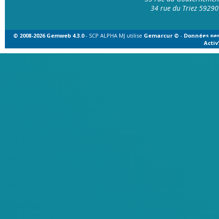
34 rue du Triez 592
© 2008-2026 Gemweb 4.3.0
- SCP ALPHA MJ utilise
Gemarcur ©
-
Données per
Acti