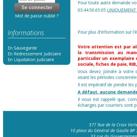
Pour toute autre demande vous
03.44.50.65.05
UNIQUEMENT 
Mot de passe oublié ?
Informations
Pour plus d'information sur l'
Votre attention est par ai
En Sauvegarde
la transmission au mand
En Redressement Judiciaire
particulier un exemplaire 
En Liquidation Judiciaire
sociale, fiches de paie, RI
Vous devez joindre à votre d
visant les périodes concerné
Il est impératif de joindre les
A défaut, aucune demande
Il vous est rappelé que, com
échanges par courriers sont pr
577 Rue de la Croix Ver
10 place du Général de Gaulle B
33 rue du Gouvernemen