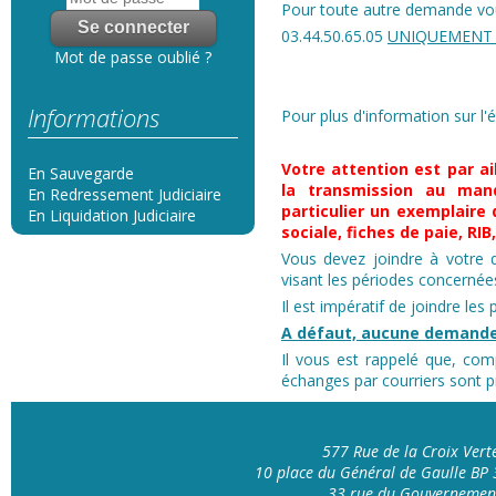
Pour toute autre demande vous
03.44.50.65.05
UNIQUEMENT 
Mot de passe oublié ?
Informations
Pour plus d'information sur l'
Votre attention est par ai
En Sauvegarde
la transmission au mand
En Redressement Judiciaire
particulier un exemplaire 
En Liquidation Judiciaire
sociale, fiches de paie, RI
Vous devez joindre à votre d
visant les périodes concerné
Il est impératif de joindre les
A défaut, aucune demande
Il vous est rappelé que, com
échanges par courriers sont pr
577 Rue de la Croix Ver
10 place du Général de Gaulle B
33 rue du Gouvernemen