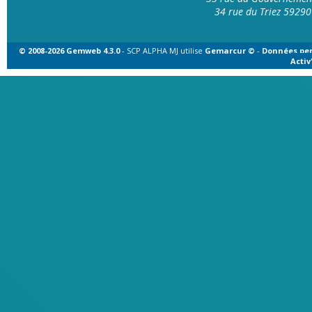
34 rue du Triez 592
© 2008-2026 Gemweb 4.3.0
- SCP ALPHA MJ utilise
Gemarcur ©
-
Données per
Acti