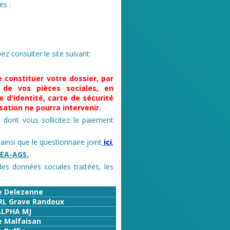
és :
z consulter le site suivant:
e constituer votre dossier, par
e de vos pièces sociales, en
e d'identité, carte de sécurité
sation ne pourra intervenir.
dont vous sollicitez le paiement
 ainsi que le questionnaire joint
ici
.
GEA-AGS.
es données sociales traitées, les
e Delezenne
RL Grave Randoux
ALPHA MJ
e Malfaisan