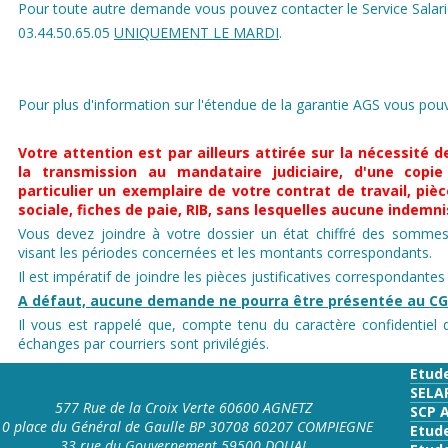
Pour toute autre demande vous pouvez contacter le Service Salari
03.44.50.65.05
UNIQUEMENT LE MARDI
.
Pour plus d'information sur l'étendue de la garantie AGS vous pouve
Votre attention est par ailleurs attirée sur la nécessité d
la transmission au mandataire judiciaire, d'une copi
particulier un exemplaire de votre contrat de travail, pièc
sociale, fiches de paie, RIB, sans lesquelles aucune indemni
Vous devez joindre à votre dossier un état chiffré des sommes 
visant les périodes concernées et les montants correspondants.
Il est impératif de joindre les pièces justificatives correspondantes
A défaut, aucune demande ne pourra être présentée au C
Il vous est rappelé que, compte tenu du caractère confidentiel d
échanges par courriers sont privilégiés.
Etud
SELA
577 Rue de la Croix Verte 60600 AGNETZ
SCP 
10 place du Général de Gaulle BP 30708 60207 COMPIEGNE
Etud
33 rue du Gouvernement 59500 DOUAI