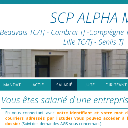
SCP ALPHA 
Beauvais TC/TJ - Cambrai TJ -Compiègne TC
Lille TC/TJ - Senlis TJ
MANDAT
ACTIF
SALARIÉ
JUGE
DIRIGEANT
Vous êtes salarié d'une entrepris
En vous connectant avec
votre identifiant et votre mot d
courriers adressés par l'Etude) vous pouvez accéder à 
dossier
(Suivi des demandes AGS vous concernant).