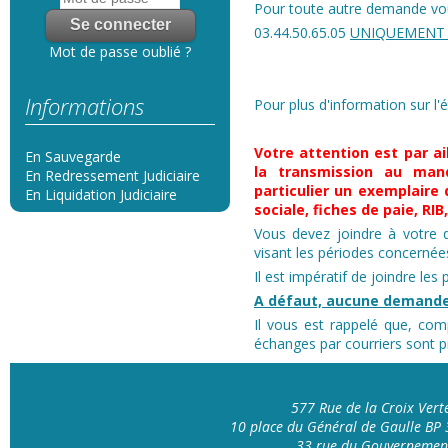
Pour toute autre demande vous
03.44.50.65.05
UNIQUEMENT 
Mot de passe oublié ?
Informations
Pour plus d'information sur l'
Votre attention est par ai
En Sauvegarde
la transmission au mand
En Redressement Judiciaire
particulier un exemplaire 
En Liquidation Judiciaire
sociale, fiches de paie, RI
Vous devez joindre à votre d
visant les périodes concerné
Il est impératif de joindre les
A défaut, aucune demande
Il vous est rappelé que, com
échanges par courriers sont pr
577 Rue de la Croix Ver
10 place du Général de Gaulle B
33 rue du Gouvernemen