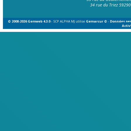
34 rue du Triez 592
© 2008-2026 Gemweb 4.3.0
- SCP ALPHA MJ utilise
Gemarcur ©
-
Données per
Acti